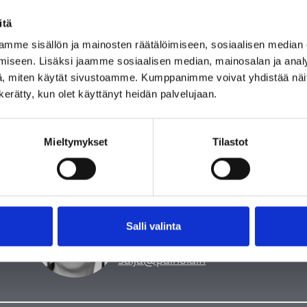
itä
mme sisällön ja mainosten räätälöimiseen, sosiaalisen median
iseen. Lisäksi jaamme sosiaalisen median, mainosalan ja analy
, miten käytät sivustoamme. Kumppanimme voivat yhdistää näitä t
n kerätty, kun olet käyttänyt heidän palvelujaan.
Yhteydenotot ja tilaukset
Mieltymykset
Tilastot
ASIAKASPALVELU
Saija Hämäläinen
Salli valinta
040 580 3
258
saij
a@painola.fi