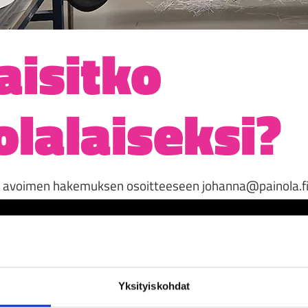
aisitko
olalaiseksi?
ina avoimen hakemuksen osoitteeseen johanna@painola.f
Yksityiskohdat