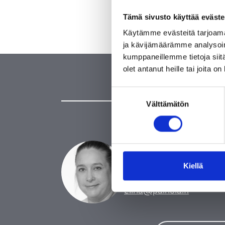
Tämä sivusto käyttää eväste
Käytämme evästeitä tarjoama
ja kävijämäärämme analysoim
kumppaneillemme tietoja siitä
olet antanut heille tai joita o
Suostumuksen
Välttämätön
valinta
ASIAKASPALVELU
Elina Lammi
Kiellä
040 580 5196
elina@painola.fi