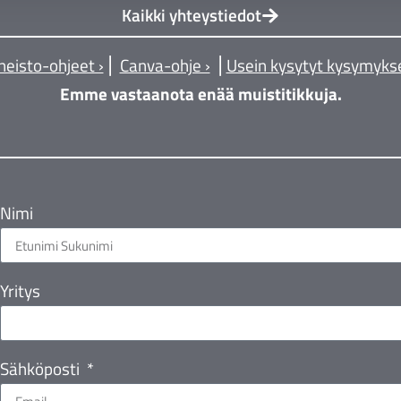
Kaikki yhteystiedot
neisto-ohjeet ›
⎪
Canva-ohje ›
⎪
Usein kysytyt kysymykse
Emme vastaanota enää muistitikkuja.
Nimi
Yritys
Sähköposti