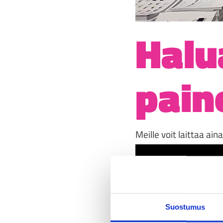
Halu
pain
Meille voit laittaa a
Suostumus