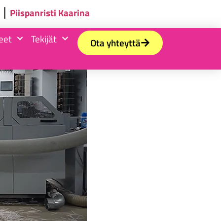
⎪
Piispanristi
Kaarina
eet
Tekijät
Ota yhteyttä