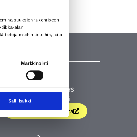
 ominaisuuksien tukemiseen
tiikka-alan
ietoja muihin tietoihin, joita
Markkinointi
AINEISTOJEN LÄHETYS
aineistot@painola.fi
Salli kaikki
Lähetä Transferin kautta